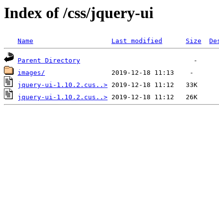
Index of /css/jquery-ui
Name
Last modified
Size
De
Parent Directory
images/
jquery-ui-1.10.2.cus..>
jquery-ui-1.10.2.cus..>