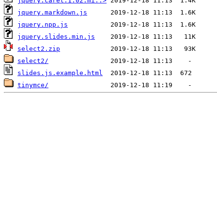
jquery.caret.1.02.mi..>
jquery.markdown.js
jquery.npp.js
jquery.slides.min.js
select2.zip
select2/
slides.js.example.html
tinymce/