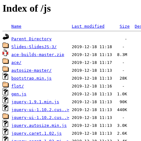
Index of /js
Name
Last modified
Size
De
Parent Directory
Slides-SlidesJS-3/
ace-builds-master.zip
ace/
autosize-master/
bootstrap.min.js
flot/
gen.js
jquery-1.9.1.min.js
jquery-ui-1.10.2.cus..>
jquery-ui-1.10.2.cus..>
jquery.autosize.min.js
jquery.caret.1.02.js